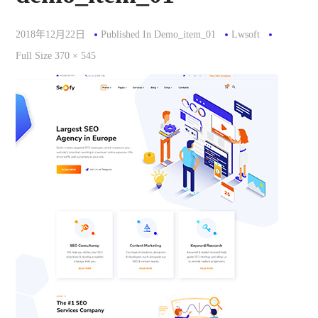
2018年12月22日
Published In
Demo_item_01
Lwsoft
Full
Full Size 370 × 545
Size