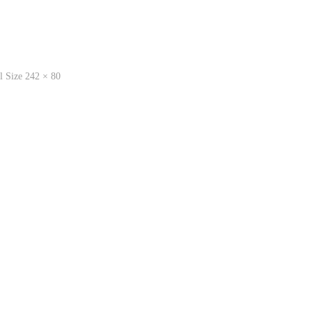
l
l Size 242 × 80
e