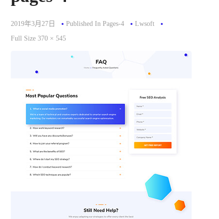
2019年3月27日
Published In
Pages-4
Lwsoft
Full
Full Size 370 × 545
Size