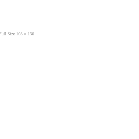
Full
Full Size 108 × 130
Size