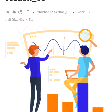
2018年11月19日
Published In
Section_01
Lwsoft
Full
Full Size 462 × 415
Size