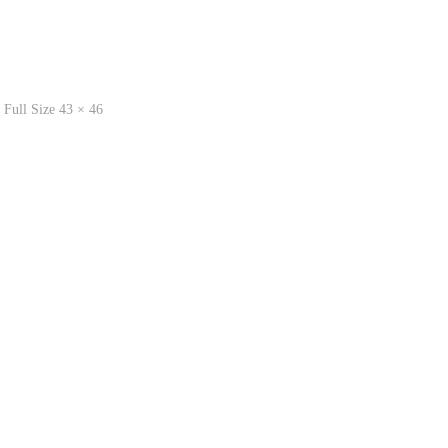
Full
Full Size 43 × 46
Size