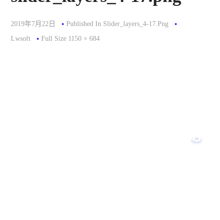
2019年7月22日
Published In
Slider_layers_4-17.png
Full
Lwsoft
Full Size 1150 × 684
Size