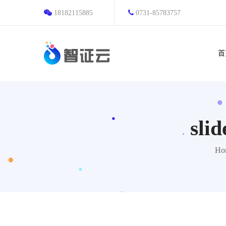
18182115885
0731-85783757
首
sli
Ho