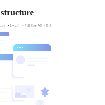
structure
Full
ture
Lwsoft
Full Size 763 × 543
Size