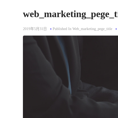
web_marketing_pege_ti
2019年5月31日
Published In
Web_marketing_pege_title