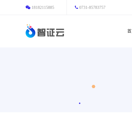
18182115885
0731-85783757
首