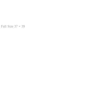
Full
Full Size 37 × 39
Size